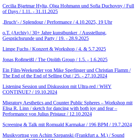
Cecilia Bjartmar Hylta, Olga Hohmann und Sofia Duchovny / Full
of Days / 1.11. - 31.11.2025
,Bruch‘- / Splendour / Performance / 4.10.2025, 19 Uhr
o.T. (Archiv) / 30+ Jahre kunstbunker / Ausstellung,
Gesprächsrunde und Party / 19. - 28.9.2025
Limpe Fuchs / Konzert & Workshop / 4. & 5.7.2025
Jonas Roßmeißl / The Otolith Group / 1.5. - 1.6.2025
Ein Film-Weekender von Mike Sperlinger und Christian Flamm /
The End of the End of Selling Out / 25. - 27.10.2024
Listening Session und Diskussion mit Ultra-red / WHY
CONTINUE? / 19.10.2024
Migratory Aesthetics and Counter Public Spheres – Workshop mit
Elisa R. Linn / sketch for dancing with both joy and fear –
Performance von Julius Pristauz / 12.10.2024
Screening & Talk mit Romuald Karmakar / 196 BPM / 19.7.2024
Musikvortrag von Achim Szepanski (Frankfurt a. M.) / Sound