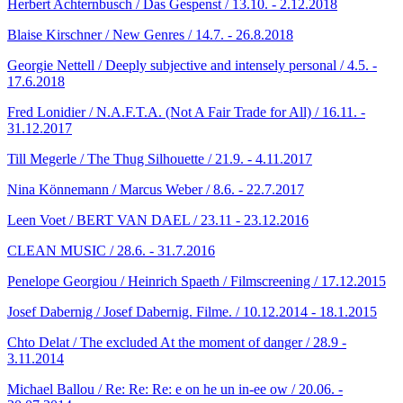
Herbert Achternbusch / Das Gespenst / 13.10. - 2.12.2018
Blaise Kirschner / New Genres / 14.7. - 26.8.2018
Georgie Nettell / Deeply subjective and intensely personal / 4.5. -
17.6.2018
Fred Lonidier / N.A.F.T.A. (Not A Fair Trade for All) / 16.11. -
31.12.2017
Till Megerle / The Thug Silhouette / 21.9. - 4.11.2017
Nina Könnemann / Marcus Weber / 8.6. - 22.7.2017
Leen Voet / BERT VAN DAEL / 23.11 - 23.12.2016
CLEAN MUSIC / 28.6. - 31.7.2016
Penelope Georgiou / Heinrich Spaeth / Filmscreening / 17.12.2015
Josef Dabernig / Josef Dabernig. Filme. / 10.12.2014 - 18.1.2015
Chto Delat / The excluded At the moment of danger / 28.9 -
3.11.2014
Michael Ballou / Re: Re: Re: e on he un in-ee ow / 20.06. -