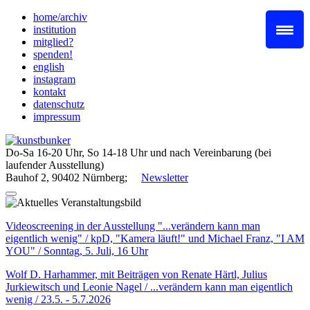
Skip
home/archiv
to
institution
content
mitglied?
spenden!
english
instagram
kontakt
datenschutz
impressum
Do-Sa 16-20 Uhr, So 14-18 Uhr und nach Vereinbarung (bei
laufender Ausstellung)
Bauhof 2, 90402 Nürnberg;
Newsletter
Videoscreening in der Ausstellung "...verändern kann man
eigentlich wenig" / kpD, "Kamera läuft!" und Michael Franz, "I AM
YOU" / Sonntag, 5. Juli, 16 Uhr
Wolf D. Harhammer, mit Beiträgen von Renate Härtl, Julius
Jurkiewitsch und Leonie Nagel / ...verändern kann man eigentlich
wenig / 23.5. - 5.7.2026