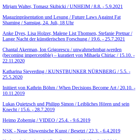
Mirjam Walter, Tomasz Skibicki / UNHEIM / 8.8. - 5.9.2021
Magazinpräsentation und Lesung / Future Laws Against Fat
Shaming / Samstag, 24. Juli, 18 Uhr
Anke Dyes, Lisa Holzer, Malene List Thomsen, Stefanie Pretnar /
Lange Nacht der künstlerischen Forschung / 19.6. - 25.7.2021
Chantal Akerman, Ion Grigorescu / unwahrnehmbar-werden
(becoming imperceptible) – kuratiert von Mihaela Chiriac / 15.10. -
22.11.2020
Katharina Sieverding / KUNSTBUNKER NÜRNBERG / 5.5. -
25.5.2020
Initiiert von Kathrin Böhm / When Decisions Become Art / 20.10. -
10.11.2019
Lukas Quietzsch und Philipp Simon / Leibliches Hören und sein
Knecht / 15.6. - 28.7.2019
Heimo Zobernig / VIDEO / 25.4. - 9.6.2019
NSK - Neue Slowenische Kunst / Besetzt / 22.3. - 6.4.2019