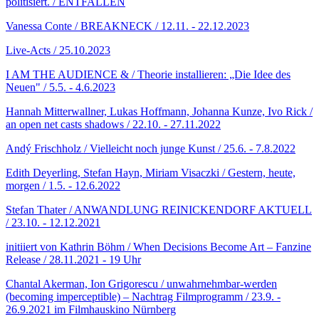
politisiert. / ENTFALLEN
Vanessa Conte / BREAKNECK / 12.11. - 22.12.2023
Live-Acts / 25.10.2023
I AM THE AUDIENCE & / Theorie installieren: „Die Idee des
Neuen" / 5.5. - 4.6.2023
Hannah Mitterwallner, Lukas Hoffmann, Johanna Kunze, Ivo Rick /
an open net casts shadows / 22.10. - 27.11.2022
Andý Frischholz / Vielleicht noch junge Kunst / 25.6. - 7.8.2022
Edith Deyerling, Stefan Hayn, Miriam Visaczki / Gestern, heute,
morgen / 1.5. - 12.6.2022
Stefan Thater / ANWANDLUNG REINICKENDORF AKTUELL
/ 23.10. - 12.12.2021
initiiert von Kathrin Böhm / When Decisions Become Art – Fanzine
Release / 28.11.2021 - 19 Uhr
Chantal Akerman, Ion Grigorescu / unwahrnehmbar-werden
(becoming imperceptible) – Nachtrag Filmprogramm / 23.9. -
26.9.2021 im Filmhauskino Nürnberg