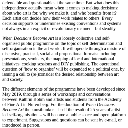
defendable and questionable at the same time. But what does this
independence actually mean when it comes to making decisions:
about who art is for, why we make it, and who benefits from it?
Each artist can decide how their work relates to others. Every
decision supports or undermines existing conventions and systems –
not always in an explicit or revolutionary manner – but steadily.
When Decisions Become Art
is a loosely collective and self-
organised public programme on the topic of self-determination and
self-organisation in the art world. It will operate through a mixture of
discursive, practical, social and propositional formats: including
presentations, seminars, the mapping of local and international
initiatives, cooking sessions and DIY publishing. The operational
question of ‘how to organise’ will be expanded to a political one, by
issuing a call to (re-)consider the desired relationship between art
and society.
The different elements of the programme have been developed since
May 2019, through a series of workshops and conversations
between Kathrin Böhm and artists and students from the Academy
of Fine Art in Nuremberg. For the duration of
When Decisions
Become Art
the kunstbunker – itself the result of 25 years of artist
led self-organisation – will become a public space and open platform
to experiment. Suggestions and questions can be sent by e-mail, or
introduced in person.