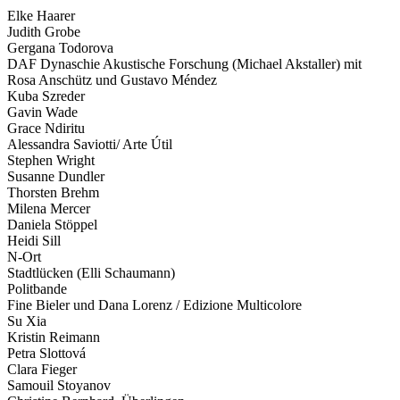
Elke Haarer
Judith Grobe
Gergana Todorova
DAF Dynaschie Akustische Forschung (Michael Akstaller) mit
Rosa Anschütz und Gustavo Méndez
Kuba Szreder
Gavin Wade
Grace Ndiritu
Alessandra Saviotti/ Arte Útil
Stephen Wright
Susanne Dundler
Thorsten Brehm
Milena Mercer
Daniela Stöppel
Heidi Sill
N-Ort
Stadtlücken (Elli Schaumann)
Politbande
Fine Bieler und Dana Lorenz / Edizione Multicolore
Su Xia
Kristin Reimann
Petra Slottová
Clara Fieger
Samouil Stoyanov