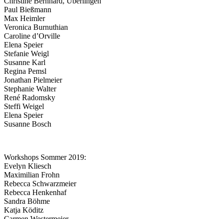
Christine Bernhard, Überlingen
Paul Bießmann
Max Heimler
Veronica Burnuthian
Caroline d’Orville
Elena Speier
Stefanie Weigl
Susanne Karl
Regina Pemsl
Jonathan Pielmeier
Stephanie Walter
René Radomsky
Steffi Weigel
Elena Speier
Susanne Bosch
Workshops Sommer 2019:
Evelyn Kliesch
Maximilian Frohn
Rebecca Schwarzmeier
Rebecca Henkenhaf
Sandra Böhme
Katja Köditz
Carmen Westermeier