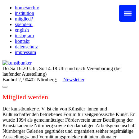
Skip
home/archiv
to
institution
content
mitglied?
spenden!
english
instagram
kontakt
datenschutz
impressum
Do-Sa 16-20 Uhr, So 14-18 Uhr und nach Vereinbarung (bei
laufender Ausstellung)
Bauhof 2, 90402 Nürnberg;
Newsletter
Mitglied werden
Der kunstbunker e. V. ist ein von Künstler_innen und
Kulturschaffenden betriebenes Forum für zeitgenössische Kunst. Er
wurde 1994 als gemeinnütziger Förderverein unter Beteiligung der
Kunstakademie Nürnberg sowie der damaligen Arbeitsgemeinschaft
Nürnberger Galerien gegründet und organisiert seither regelmäßige
Ausstellungs- und Vermittlungsprojekte mit internationaler