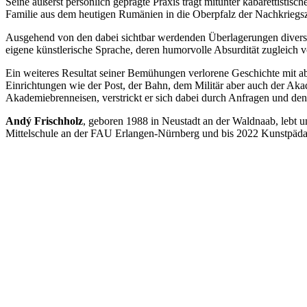
Seine äußerst persönlich geprägte Praxis trägt mitunter kabarettisti
Familie aus dem heutigen Rumänien in die Oberpfalz der Nachkriegsz
Ausgehend von den dabei sichtbar werdenden Überlagerungen diverser
eigene künstlerische Sprache, deren humorvolle Absurdität zugleich
Ein weiteres Resultat seiner Bemühungen verlorene Geschichte mit absu
Einrichtungen wie der Post, der Bahn, dem Militär aber auch der Ak
Akademiebrenneisen, verstrickt er sich dabei durch Anfragen und den 
Andý Frischholz
, geboren 1988 in Neustadt an der Waldnaab, lebt 
Mittelschule an der FAU Erlangen-Nürnberg und bis 2022 Kunstpäd