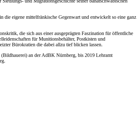
der Siedlungs- und Migrationsgeschichte seiner banatschwäbischen
n die eigene mittelfränkische Gegenwart und entwickelt so eine ganz
skritik, die sich aus einer ausgeprägten Faszination für öffentliche
leidenschaften für Munitionsbehälter, Postkisten und
er Bürokratien die dabei allzu tief blicken lassen.
st (Bildhauerei) an der AdBK Nürnberg, bis 2019 Lehramt
erg.