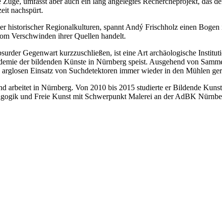
sche Züge, umfasst aber auch ein lang angelegtes Rechercheprojekt, das 
eit nachspürt.
 historischer Regionalkulturen, spannt Andý Frischholz einen Bogen i
 vom Verschwinden ihrer Quellen handelt.
rder Gegenwart kurzzuschließen, ist eine Art archäologische Institution
ademie der bildenden Künste in Nürnberg speist. Ausgehend von Sammel
arglosen Einsatz von Suchdetektoren immer wieder in den Mühlen gereizt
und arbeitet in Nürnberg. Von 2010 bis 2015 studierte er Bildende Kun
agogik und Freie Kunst mit Schwerpunkt Malerei an der AdBK Nürnb