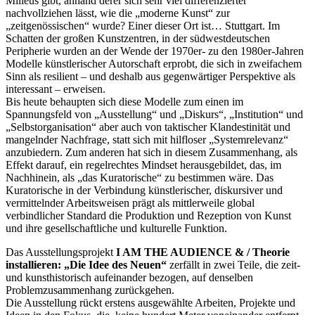
Milieus gibt, anhand derer sich sehr viel differenzierter
nachvollziehen lässt, wie die „moderne Kunst“ zur
„zeitgenössischen“ wurde? Einer dieser Ort ist… Stuttgart. Im
Schatten der großen Kunstzentren, in der südwestdeutschen
Peripherie wurden an der Wende der 1970er- zu den 1980er-Jahren
Modelle künstlerischer Autorschaft erprobt, die sich in zweifachem
Sinn als resilient – und deshalb aus gegenwärtiger Perspektive als
interessant – erweisen.
Bis heute behaupten sich diese Modelle zum einen im
Spannungsfeld von „Ausstellung“ und „Diskurs“, „Institution“ und
„Selbstorganisation“ aber auch von taktischer Klandestinität und
mangelnder Nachfrage, statt sich mit hilfloser „Systemrelevanz“
anzubiedern. Zum anderen hat sich in diesem Zusammenhang, als
Effekt darauf, ein regelrechtes Mindset herausgebildet, das, im
Nachhinein, als „das Kuratorische“ zu bestimmen wäre. Das
Kuratorische in der Verbindung künstlerischer, diskursiver und
vermittelnder Arbeitsweisen prägt als mittlerweile global
verbindlicher Standard die Produktion und Rezeption von Kunst
und ihre gesellschaftliche und kulturelle Funktion.
Das Ausstellungsprojekt
I AM THE AUDIENCE & / Theorie
installieren: „Die Idee des Neuen“
zerfällt in zwei Teile, die zeit-
und kunsthistorisch aufeinander bezogen, auf denselben
Problemzusammenhang zurückgehen.
Die Ausstellung rückt erstens ausgewählte Arbeiten, Projekte und