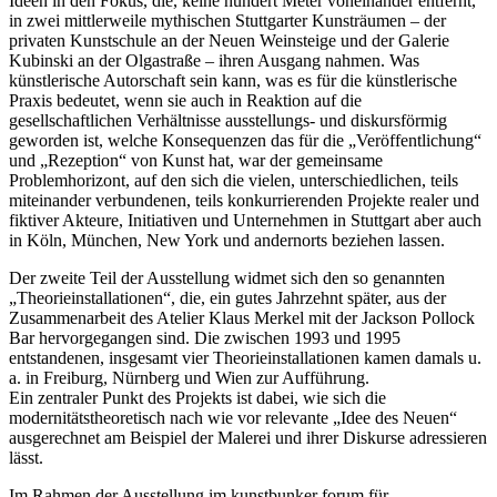
Ideen in den Fokus, die, keine hundert Meter voneinander entfernt,
in zwei mittlerweile mythischen Stuttgarter Kunsträumen – der
privaten Kunstschule an der Neuen Weinsteige und der Galerie
Kubinski an der Olgastraße – ihren Ausgang nahmen. Was
künstlerische Autorschaft sein kann, was es für die künstlerische
Praxis bedeutet, wenn sie auch in Reaktion auf die
gesellschaftlichen Verhältnisse ausstellungs- und diskursförmig
geworden ist, welche Konsequenzen das für die „Veröffentlichung“
und „Rezeption“ von Kunst hat, war der gemeinsame
Problemhorizont, auf den sich die vielen, unterschiedlichen, teils
miteinander verbundenen, teils konkurrierenden Projekte realer und
fiktiver Akteure, Initiativen und Unternehmen in Stuttgart aber auch
in Köln, München, New York und andernorts beziehen lassen.
Der zweite Teil der Ausstellung widmet sich den so genannten
„Theorieinstallationen“, die, ein gutes Jahrzehnt später, aus der
Zusammenarbeit des Atelier Klaus Merkel mit der Jackson Pollock
Bar hervorgegangen sind. Die zwischen 1993 und 1995
entstandenen, insgesamt vier Theorieinstallationen kamen damals u.
a. in Freiburg, Nürnberg und Wien zur Aufführung.
Ein zentraler Punkt des Projekts ist dabei, wie sich die
modernitätstheoretisch nach wie vor relevante „Idee des Neuen“
ausgerechnet am Beispiel der Malerei und ihrer Diskurse adressieren
lässt.
Im Rahmen der Ausstellung im kunstbunker forum für