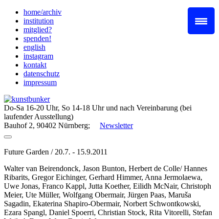
Skip
home/archiv
to
institution
content
mitglied?
spenden!
english
instagram
kontakt
datenschutz
impressum
Do-Sa 16-20 Uhr, So 14-18 Uhr und nach Vereinbarung (bei
laufender Ausstellung)
Bauhof 2, 90402 Nürnberg;
Newsletter
Future Garden / 20.7. - 15.9.2011
Walter van Beirendonck, Jason Bunton, Herbert de Colle/ Hannes
Ribarits, Gregor Eichinger, Gerhard Himmer, Anna Jermolaewa,
Uwe Jonas, Franco Kappl, Jutta Koether, Eilidh McNair, Christoph
Meier, Ute Müller, Wolfgang Obermair, Jürgen Paas, Maruša
Sagadin, Ekaterina Shapiro-Obermair, Norbert Schwontkowski,
Ezara Spangl, Daniel Spoerri, Christian Stock, Rita Vitorelli, Stefan