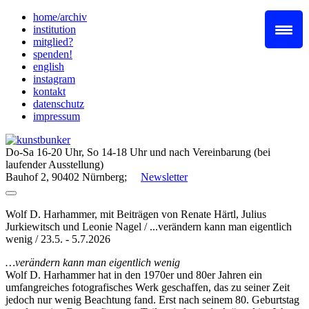
Skip
home/archiv
to
institution
content
mitglied?
spenden!
english
instagram
kontakt
datenschutz
impressum
Do-Sa 16-20 Uhr, So 14-18 Uhr und nach Vereinbarung (bei
laufender Ausstellung)
Bauhof 2, 90402 Nürnberg;
Newsletter
Wolf D. Harhammer, mit Beiträgen von Renate Härtl, Julius
Jurkiewitsch und Leonie Nagel / ...verändern kann man eigentlich
wenig / 23.5. - 5.7.2026
…verändern kann man eigentlich wenig
Wolf D. Harhammer hat in den 1970er und 80er Jahren ein
umfangreiches fotografisches Werk geschaffen, das zu seiner Zeit
jedoch nur wenig Beachtung fand. Erst nach seinem 80. Geburtstag