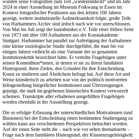
wurden seine Fotografien zum Teil „wiederentdeckt“ und im Jahr
2024 in einer Ausstellung im Museum Folkwang in Essen im
Kontext fotografischer Positionen aus den letzten 100 Jahren
gezeigt, weitere institutionelle Aufmerksamkeit folgte, große Teile
von Harhammers Archiv sind jedoch nach wie vor unerschlossen.
Von Mai bis Juli zeigt der kunstbunker e.V. Teile einer frühen Serie
von 1973 mit über 100 Aufnahmen aus der Kunstakademie
Stuttgart. Harhammer hat parallel zur Anfertigung der Aufnahmen
eine kleine soziologische Studie durchgeführt, die man bis vor
einigen Jahren vielleicht als eine Variante der so genannten
Institutionskritik bezeichnet hätte. Er verteilte Fragebögen unter
seinen Kommiliton*innen, in denen er sie zu ihrem familiären
Hintergrund, ihren Zielen, den Gründen für ihre Entscheidung
Kunst zu studieren und Ähnlichem befragt hat. Auf diese Art und
Weise künstlerisch zu arbeiten war von der politisch motivierten
Infragestellung bürgerlicher Institutionen und Überzeugungen
geprägt, die stark im gegebenen historischen Kontext verwurzelt
scheinen. Transkripte aller erhaltenen ausgefüllten Fragebögen
werden ebenfalls in der Ausstellung gezeigt.
Die so erfolgte Erfassung der unterschiedlichen Motivationen (und
Illusionen) bei der Entscheidung einen bestimmten Studiengang zu
wählen kann aus verschiedenen Perspektiven betrachtet werden.
Auf der einen Seite steht die – nach wie vor selten thematisierte –
Frage nach dem familiären Hintergrund, der Klassenzugehörigkeit;