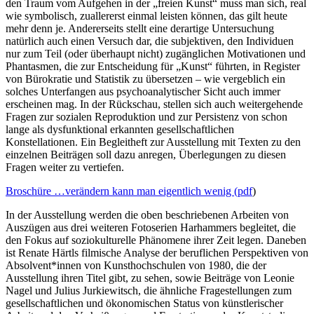
den Traum vom Aufgehen in der „freien Kunst“ muss man sich, real
wie symbolisch, zuallererst einmal leisten können, das gilt heute
mehr denn je. Andererseits stellt eine derartige Untersuchung
natürlich auch einen Versuch dar, die subjektiven, den Individuen
nur zum Teil (oder überhaupt nicht) zugänglichen Motivationen und
Phantasmen, die zur Entscheidung für „Kunst“ führten, in Register
von Bürokratie und Statistik zu übersetzen – wie vergeblich ein
solches Unterfangen aus psychoanalytischer Sicht auch immer
erscheinen mag. In der Rückschau, stellen sich auch weitergehende
Fragen zur sozialen Reproduktion und zur Persistenz von schon
lange als dysfunktional erkannten gesellschaftlichen
Konstellationen. Ein Begleitheft zur Ausstellung mit Texten zu den
einzelnen Beiträgen soll dazu anregen, Überlegungen zu diesen
Fragen weiter zu vertiefen.
Broschüre …verändern kann man eigentlich wenig (pdf
)
In der Ausstellung werden die oben beschriebenen Arbeiten von
Auszügen aus drei weiteren Fotoserien Harhammers begleitet, die
den Fokus auf soziokulturelle Phänomene ihrer Zeit legen. Daneben
ist Renate Härtls filmische Analyse der beruflichen Perspektiven von
Absolvent*innen von Kunsthochschulen von 1980, die der
Ausstellung ihren Titel gibt, zu sehen, sowie Beiträge von Leonie
Nagel und Julius Jurkiewitsch, die ähnliche Fragestellungen zum
gesellschaftlichen und ökonomischen Status von künstlerischer