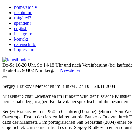
Skip
home/archiv
to
institution
content
mitglied?
spenden!
english
instagram
kontakt
datenschutz
impressum
Do-Sa 16-20 Uhr, So 14-18 Uhr und nach Vereinbarung (bei laufende
Bauhof 2, 90402 Nürnberg;
Newsletter
Sergey Bratkov / Menschen im Bunker / 27.10. - 28.11.2004
Mit seiner Schau „Menschen im Bunker“ wird der russische Künstler Se
bereits nahe legt, reagiert Bratkov dabei spezifisch auf die besonder
Sergey Bratkov wurde 1960 in Charkov (Ukraine) geboren. Sein Werde
Osteuropa. Erst in den letzten Jahren wurde Bratkovs Ouevre durch 
dazu der Manifesta 5 im portugisischen San Sebastian (2004) einer br
eingerichtet. Um so mehr freut es uns, Sergey Bratkov in einer so um