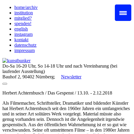
Skip
home/archiv
to
institution
content
mitglied?
spenden!
english
instagram
kontakt
datenschutz
impressum
Do-Sa 16-20 Uhr, So 14-18 Uhr und nach Vereinbarung (bei
laufender Ausstellung)
Bauhof 2, 90402 Nürnberg;
Newsletter
Herbert Achternbusch / Das Gespenst / 13.10. - 2.12.2018
Als Filmemacher, Schriftsteller, Dramatiker und bildender Künstler
hat Herbert Achternbusch seit den 1960er Jahren ein umfangreiches
und in seiner Art solitäres Werk vorgelegt. Material müsste also
genug vorhanden sein. Dennoch ist die Angelegenheit irgendwie
gespenstisch. Aus der öffentlichen Wahrnehmung ist er so gut wie
verschwunden. Seine oft umstrittenen Filme – in den 1980er Jahren