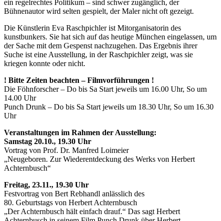
ein regelrechtes Politikum – sind schwer zugänglich, der
Bühnenautor wird selten gespielt, der Maler nicht oft gezeigt.
Die Künstlerin Eva Raschpichler ist Mitorganisatorin des
kunstbunkers. Sie hat sich auf das heutige München eingelassen, um
der Sache mit dem Gespenst nachzugehen. Das Ergebnis ihrer
Suche ist eine Ausstellung, in der Raschpichler zeigt, was sie
kriegen konnte oder nicht.
! Bitte Zeiten beachten – Filmvorführungen !
Die Föhnforscher – Do bis Sa Start jeweils um 16.00 Uhr, So um
14.00 Uhr
Punch Drunk – Do bis Sa Start jeweils um 18.30 Uhr, So um 16.30
Uhr
Veranstaltungen im Rahmen der Ausstellung:
Samstag 20.10., 19.30 Uhr
Vortrag von Prof. Dr. Manfred Loimeier
„Neugeboren. Zur Wiederentdeckung des Werks von Herbert
Achternbusch“
Freitag, 23.11., 19.30 Uhr
Festvortrag von Bert Rebhandl anlässlich des
80. Geburtstags von Herbert Achternbusch
„Der Achternbusch hält einfach drauf.“ Das sagt Herbert
Achternbusch in seinem Film Punch Drunk über Herbert