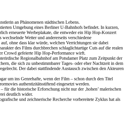
nstlerin an Phänomenen städtischen Lebens.
entierten Umgebung eines Berliner U-Bahnhofs befindet. In kurzen,
erlich erneuerte Werbeplakate, die entweder ein Hip Hop-Konzert
as wechselnde Wetter und andererseits verschiedene
auf, ohne dass klar würde, welchen Verrichtungen sie dabei
arakter des Films durchbrechen schlaglichtartige Cuts auf die realen
 der Crowd gefeierte Hip Hop-Performance wirft.
, unterirdische Regionalbahnhof am Potsdamer Platz zum Zeitpunkt der
chern, die sich zu unbestimmbarer Tages- oder eher Nachtzeit in dem
e regelrecht. Der dabei stattfindende Austausch zwischen den Akteuren
gar um ins Genrehafte, wenn der Film – schon durch den Titel
rmovies authentizitätsstiftend eingesetzt werden.
– für die historische Erforschung nicht nur der ‚hohen’ malerischen
rei deutlich wider.
grafische und zeichnerische Recherche vorbereitete Zyklus hat als