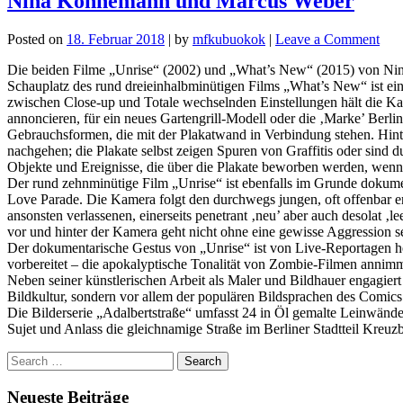
Nina Könnemann und Marcus Weber
on
Posted on
18. Februar 2018
|
by
mfkubuokok
|
Leave a Comment
Nin
Die beiden Filme „Unrise“ (2002) und „What’s New“ (2015) von Nin
Kön
Schauplatz des rund dreieinhalbminütigen Films „What’s New“ ist eine
und
zwischen Close-up und Totale wechselnden Einstellungen hält die Kam
Mar
annoncieren, für ein neues Gartengrill-Modell oder die ‚Marke’ Berli
Web
Gebrauchsformen, die mit der Plakatwand in Verbindung stehen. Hint
nachgehen; die Plakate selbst zeigen Spuren von Graffitis oder sind 
Objekte und Ereignisse, die über die Plakate beworben werden, wenn
Der rund zehnminütige Film „Unrise“ ist ebenfalls im Grunde dokumenta
Love Parade. Die Kamera folgt den durchwegs jungen, oft offenbar er
ansonsten verlassenen, einerseits penetrant ‚neu’ aber auch desolat ‚
vor und hinter der Kamera geht nicht ohne eine gewisse Aggression se
Der dokumentarische Gestus von „Unrise“ ist von Live-Reportagen he
vorbereitet – die apokalyptische Tonalität von Zombie-Filmen annimm
Neben seiner künstlerischen Arbeit als Maler und Bildhauer engagiert 
Bildkultur, sondern vor allem der populären Bildsprachen des Comics u
Die Bilderserie „Adalbertstraße“ umfasst 24 in Öl gemalte Leinwände
Sujet und Anlass die gleichnamige Straße im Berliner Stadtteil Kreuzbe
Neueste Beiträge