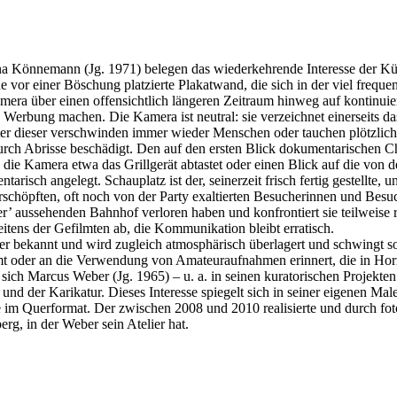
a
a Könnemann (Jg. 1971) belegen das wiederkehrende Interesse der Kü
nemann
 vor einer Böschung platzierte Plakatwand, die sich in der viel frequ
era über einen offensichtlich längeren Zeitraum hinweg auf kontinui
cus
n Werbung machen. Die Kamera ist neutral: sie verzeichnet einerseits d
er
er dieser verschwinden immer wieder Menschen oder tauchen plötzlich 
durch Abrisse beschädigt. Den auf den ersten Blick dokumentarischen Ch
 die Kamera etwa das Grillgerät abtastet oder einen Blick auf die von
risch angelegt. Schauplatz ist der, seinerzeit frisch fertig gestellte
schöpften, oft noch von der Party exaltierten Besucherinnen und Besu
leer’ aussehenden Bahnhof verloren haben und konfrontiert sie teilweis
itens der Gefilmten ab, die Kommunikation bleibt erratisch.
r bekannt und wird zugleich atmosphärisch überlagert und schwingt so
t oder an die Verwendung von Amateuraufnahmen erinnert, die in Horro
sich Marcus Weber (Jg. 1965) – u. a. in seinen kuratorischen Projekten 
nd der Karikatur. Dieses Interesse spiegelt sich in seiner eigenen Male
 im Querformat. Der zwischen 2008 und 2010 realisierte und durch foto
rg, in der Weber sein Atelier hat.