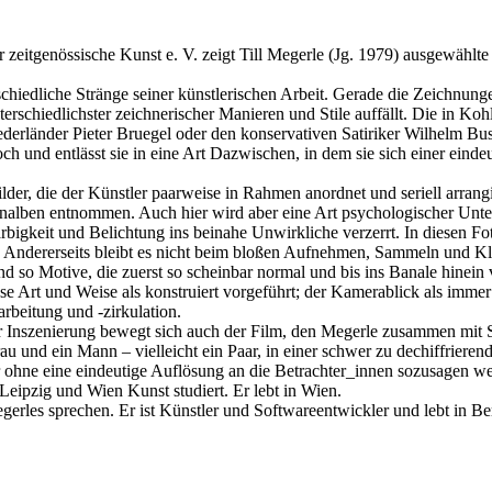
 zeitgenössische Kunst e. V. zeigt Till Megerle (Jg. 1979) ausgewählte 
erle
schiedliche Stränge seiner künstlerischen Arbeit. Gerade die Zeichnunge
rschiedlichster zeichnerischer Manieren und Stile auffällt. Die in Koh
Niederländer Pieter Bruegel oder den konservativen Satiriker Wilhelm 
doch und entlässt sie in eine Art Dazwischen, in dem sie sich einer ei
r, die der Künstler paarweise in Rahmen anordnet und seriell arrangie
ienalben entnommen. Auch hier wird aber eine Art psychologischer Unter
bigkeit und Belichtung ins beinahe Unwirkliche verzerrt. In diesen Fo
Andererseits bleibt es nicht beim bloßen Aufnehmen, Sammeln und Klas
 so Motive, die zuerst so scheinbar normal und bis ins Banale hinein ve
se Art und Weise als konstruiert vorgeführt; der Kamerablick als immer 
arbeitung und -zirkulation.
Inszenierung bewegt sich auch der Film, den Megerle zusammen mit Steff
 und ein Mann – vielleicht ein Paar, in einer schwer zu dechiffrierend
ar ohne eine eindeutige Auflösung an die Betrachter_innen sozusagen w
Leipzig und Wien Kunst studiert. Er lebt in Wien.
es sprechen. Er ist Künstler und Softwareentwickler und lebt in Ber