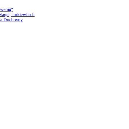
 wenig“
agel, Jurkiewitsch
fia Duchovny