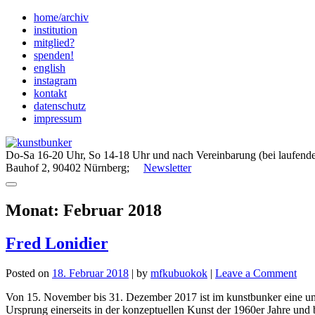
Skip
home/archiv
to
institution
content
mitglied?
spenden!
english
instagram
kontakt
datenschutz
impressum
Do-Sa 16-20 Uhr, So 14-18 Uhr und nach Vereinbarung (bei laufende
Bauhof 2, 90402 Nürnberg;
Newsletter
Monat:
Februar 2018
Fred Lonidier
on
Posted on
18. Februar 2018
|
by
mfkubuokok
|
Leave a Comment
Fre
Von 15. November bis 31. Dezember 2017 ist im kunstbunker eine umf
Loni
Ursprung einerseits in der konzeptuellen Kunst der 1960er Jahre und 