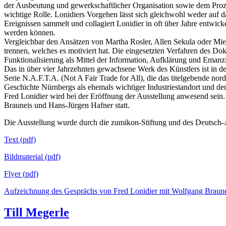
der Ausbeutung und gewerkschaftlicher Organisation sowie dem Proze
wichtige Rolle. Lonidiers Vorgehen lässt sich gleichwohl weder auf d
Ereignissen sammelt und collagiert Lonidier in oft über Jahre entwicke
werden können.
Vergleichbar den Ansätzen von Martha Rosler, Allen Sekula oder Mie
trennen, welches es motiviert hat. Die eingesetzten Verfahren des Dok
Funktionalisierung als Mittel der Information, Aufklärung und Emanzi
Das in über vier Jahrzehnten gewachsene Werk des Künstlers ist in 
Serie N.A.F.T.A. (Not A Fair Trade for All), die das titelgebende n
Geschichte Nürnbergs als ehemals wichtiger Industriestandort und 
Fred Lonidier wird bei der Eröffnung der Ausstellung anwesend sein
Brauneis und Hans-Jürgen Hafner statt.
Die Ausstellung wurde durch die zumikon-Stiftung und des Deutsch-Ame
Text (pdf)
Bildmaterial (pdf)
Flyer (pdf)
Aufzeichnung des Gesprächs von Fred Lonidier mit Wolfgang Braun
Till Megerle