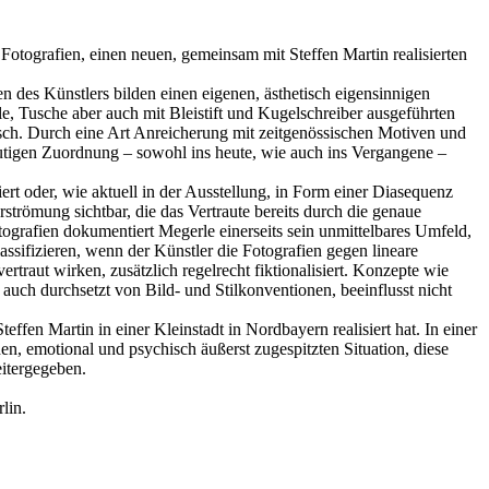
Fotografien, einen neuen, gemeinsam mit Steffen Martin realisierten
n des Künstlers bilden einen eigenen, ästhetisch eigensinnigen
le, Tusche aber auch mit Bleistift und Kugelschreiber ausgeführten
Busch. Durch eine Art Anreicherung mit zeitgenössischen Motiven und
ndeutigen Zuordnung – sowohl ins heute, wie auch ins Vergangene –
rt oder, wie aktuell in der Ausstellung, in Form einer Diasequenz
strömung sichtbar, die das Vertraute bereits durch die genaue
tografien dokumentiert Megerle einerseits sein unmittelbares Umfeld,
sifizieren, wenn der Künstler die Fotografien gegen lineare
rtraut wirken, zusätzlich regelrecht fiktionalisiert. Konzepte wie
auch durchsetzt von Bild- und Stilkonventionen, beeinflusst nicht
en Martin in einer Kleinstadt in Nordbayern realisiert hat. In einer
en, emotional und psychisch äußerst zugespitzten Situation, diese
eitergegeben.
lin.