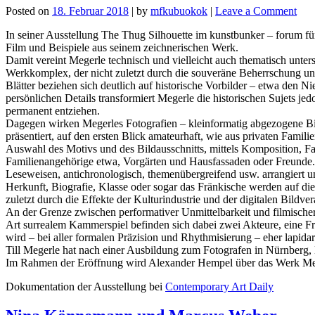
on
Posted on
18. Februar 2018
|
by
mfkubuokok
|
Leave a Comment
Till
In seiner Ausstellung The Thug Silhouette im kunstbunker – forum für
Meg
Film und Beispiele aus seinem zeichnerischen Werk.
Damit vereint Megerle technisch und vielleicht auch thematisch unter
Werkkomplex, der nicht zuletzt durch die souveräne Beherrschung unte
Blätter beziehen sich deutlich auf historische Vorbilder – etwa den 
persönlichen Details transformiert Megerle die historischen Sujets je
permanent entziehen.
Dagegen wirken Megerles Fotografien – kleinformatig abgezogene Bilde
präsentiert, auf den ersten Blick amateurhaft, wie aus privaten Famil
Auswahl des Motivs und des Bildausschnitts, mittels Komposition, Far
Familienangehörige etwa, Vorgärten und Hausfassaden oder Freunde. 
Leseweisen, antichronologisch, themenübergreifend usw. arrangiert und
Herkunft, Biografie, Klasse oder sogar das Fränkische werden auf die
zuletzt durch die Effekte der Kulturindustrie und der digitalen Bildver
An der Grenze zwischen performativer Unmittelbarkeit und filmischer 
Art surrealem Kammerspiel befinden sich dabei zwei Akteure, eine Frau
wird – bei aller formalen Präzision und Rhythmisierung – eher lapid
Till Megerle hat nach einer Ausbildung zum Fotografen in Nürnberg, 
Im Rahmen der Eröffnung wird Alexander Hempel über das Werk Megerl
Dokumentation der Ausstellung bei
Contemporary Art Daily