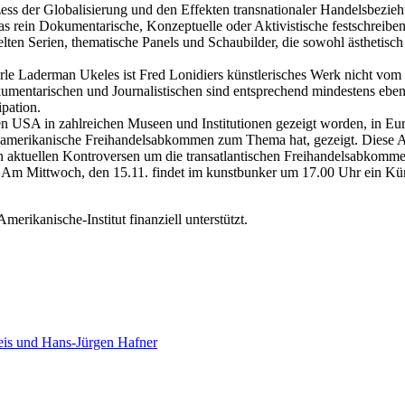
ss der Globalisierung und den Effekten transnationaler Handelsbeziehu
as rein Dokumentarische, Konzeptuelle oder Aktivistische festschreiben
lten Serien, thematische Panels und Schaubilder, die sowohl ästhetisch in
rle Laderman Ukeles ist Fred Lonidiers künstlerisches Werk nicht vom 
umentarischen und Journalistischen sind entsprechend mindestens ebenso 
pation.
den USA in zahlreichen Museen und Institutionen gezeigt worden, in Eu
ordamerikanische Freihandelsabkommen zum Thema hat, gezeigt. Diese Au
den aktuellen Kontroversen um die transatlantischen Freihandelsabko
. Am Mittwoch, den 15.11. findet im kunstbunker um 17.00 Uhr ein Kün
rikanische-Institut finanziell unterstützt.
eis und Hans-Jürgen Hafner