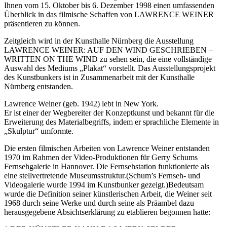
Ihnen vom 15. Oktober bis 6. Dezember 1998 einen umfassenden
Überblick in das filmische Schaffen von LAWRENCE WEINER
präsentieren zu können.
Zeitgleich wird in der Kunsthalle Nürnberg die Ausstellung
LAWRENCE WEINER: AUF DEN WIND GESCHRIEBEN –
WRITTEN ON THE WIND zu sehen sein, die eine vollständige
Auswahl des Mediums „Plakat“ vorstellt. Das Ausstellungsprojekt
des Kunstbunkers ist in Zusammenarbeit mit der Kunsthalle
Nürnberg entstanden.
Lawrence Weiner (geb. 1942) lebt in New York.
Er ist einer der Wegbereiter der Konzeptkunst und bekannt für die
Erweiterung des Materialbegriffs, indem er sprachliche Elemente in
„Skulptur“ umformte.
Die ersten filmischen Arbeiten von Lawrence Weiner entstanden
1970 im Rahmen der Video-Produktionen für Gerry Schums
Fernsehgalerie in Hannover. Die Fernsehstation funktionierte als
eine stellvertretende Museumsstruktur.(Schum’s Fernseh- und
Videogalerie wurde 1994 im Kunstbunker gezeigt.)Bedeutsam
wurde die Definition seiner künstlerischen Arbeit, die Weiner seit
1968 durch seine Werke und durch seine als Präambel dazu
herausgegebene Absichtserklärung zu etablieren begonnen hatte: