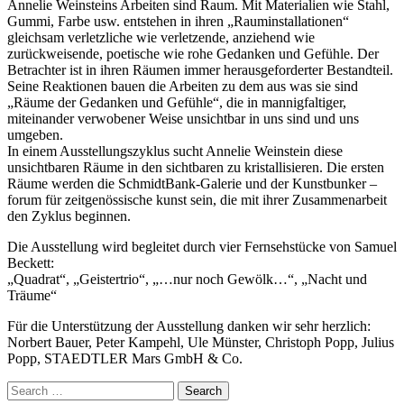
Annelie Weinsteins Arbeiten sind Raum. Mit Materialien wie Stahl,
Gummi, Farbe usw. entstehen in ihren „Rauminstallationen“
gleichsam verletzliche wie verletzende, anziehend wie
zurückweisende, poetische wie rohe Gedanken und Gefühle. Der
Betrachter ist in ihren Räumen immer herausgeforderter Bestandteil.
Seine Reaktionen bauen die Arbeiten zu dem aus was sie sind
„Räume der Gedanken und Gefühle“, die in mannigfaltiger,
miteinander verwobener Weise unsichtbar in uns sind und uns
umgeben.
In einem Ausstellungszyklus sucht Annelie Weinstein diese
unsichtbaren Räume in den sichtbaren zu kristallisieren. Die ersten
Räume werden die SchmidtBank-Galerie und der Kunstbunker –
forum für zeitgenössische kunst sein, die mit ihrer Zusammenarbeit
den Zyklus beginnen.
Die Ausstellung wird begleitet durch vier Fernsehstücke von Samuel
Beckett:
„Quadrat“, „Geistertrio“, „…nur noch Gewölk…“, „Nacht und
Träume“
Für die Unterstützung der Ausstellung danken wir sehr herzlich:
Norbert Bauer, Peter Kampehl, Ule Münster, Christoph Popp, Julius
Popp, STAEDTLER Mars GmbH & Co.