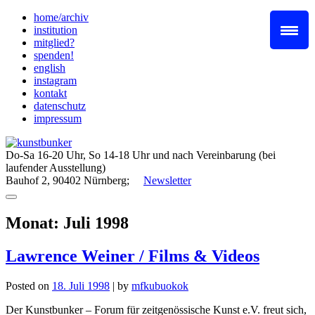
Skip
home/archiv
to
institution
content
mitglied?
spenden!
english
instagram
kontakt
datenschutz
impressum
Do-Sa 16-20 Uhr, So 14-18 Uhr und nach Vereinbarung (bei
laufender Ausstellung)
Bauhof 2, 90402 Nürnberg;
Newsletter
Monat:
Juli 1998
Lawrence Weiner / Films & Videos
Posted on
18. Juli 1998
|
by
mfkubuokok
Der Kunstbunker – Forum für zeitgenössische Kunst e.V. freut sich,