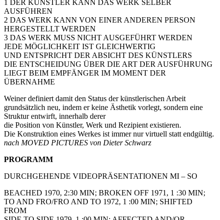
1 DER KÜNSTLER KANN DAS WERK SELBER
AUSFÜHREN
2 DAS WERK KANN VON EINER ANDEREN PERSON
HERGESTELLT WERDEN
3 DAS WERK MUSS NICHT AUSGEFÜHRT WERDEN
JEDE MÖGLICHKEIT IST GLEICHWERTIG
UND ENTSPRICHT DER ABSICHT DES KÜNSTLERS
DIE ENTSCHEIDUNG ÜBER DIE ART DER AUSFÜHRUNG
LIEGT BEIM EMPFÄNGER IM MOMENT DER
ÜBERNAHME
Weiner definiert damit den Status der künstlerischen Arbeit
grundsätzlich neu, indem er keine Ästhetik vorlegt, sondern eine
Struktur entwirft, innerhalb derer
die Position von Künstler, Werk und Rezipient existieren.
Die Konstruktion eines Werkes ist immer nur virtuell statt endgültig.
nach MOVED PICTURES von Dieter Schwarz
PROGRAMM
DURCHGEHENDE VIDEOPRÄSENTATIONEN MI – SO
BEACHED 1970, 2:30 MIN; BROKEN OFF 1971, 1 :30 MIN;
TO AND FRO/FRO AND TO 1972, 1 :00 MIN; SHIFTED
FROM
SIDE TO SIDE 1979, 1 :00 MIN; AFFECTED AND/OR