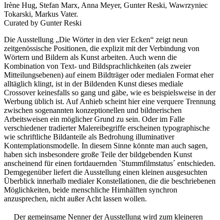
Irène Hug, Stefan Marx, Anna Meyer, Gunter Reski, Wawrzyniec
Tokarski, Markus Vater.
Curated by Gunter Reski
Die Ausstellung „Die Wörter in den vier Ecken“ zeigt neun
zeitgenössische Positionen, die explizit mit der Verbindung von
Wörtern und Bildern als Kunst arbeiten. Auch wenn die
Kombination von Text- und Bildsprachlichkeiten (als zweier
Mitteilungsebenen) auf einem Bildträger oder medialen Format eher
alltäglich klingt, ist in der Bildenden Kunst dieses mediale
Crossover keinesfalls so gang und gäbe, wie es beispielsweise in der
Werbung üblich ist. Auf Anhieb scheint hier eine verquere Trennung
zwischen sogenannten konzeptionellen und bildnerischen
Arbeitsweisen ein möglicher Grund zu sein. Oder im Falle
verschiedener tradierter Malereibegriffe erscheinen typographische
wie schriftliche Bildanteile als Bedrohung illuminativer
Kontemplationsmodelle. In diesem Sinne könnte man auch sagen,
haben sich insbesondere große Teile der bildgebenden Kunst
anscheinend für einen fortdauernden `Stummfilmstatus´ entschieden.
Demgegenüber liefert die Ausstellung einen kleinen ausgesuchten
Überblick innerhalb medialer Konstellationen, die die beschriebenen
Möglichkeiten, beide menschliche Hirnhälften synchron
anzusprechen, nicht außer Acht lassen wollen.
Der gemeinsame Nenner der Ausstellung wird zum kleineren