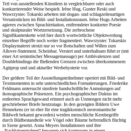
Teil von ausstellenden Künstlern in vergleichbarer oder auch
konkurrierender Weise bespielt. Irène Hug, Gunter Reski und
Wawrzyniec Tokarski arbeiten mit slogan- und schlagzeilenartigen
Versatzstücken im Bild- und Installationsraum. Irène Hugs Arbeiten
agieren zwischen Sprachirritation, entfremdeter konkreter Poesie
und skulpturaler Wortzersetzung. Die zerbrochene
Signifikantenkette wird hier durch wortwörtliche Objektwerdung
einzelner Begriffe noch weiter fragmentiert. Wawrzyniec Tokarskis
Displaymalerei strotzt nur so vor Botschaften und Willen zum
Allover-Statement. Scheinbar. Versiert und unterhaltsam führt er (mit
einer Art semiotischer Messagemassage) per Ambivalenzen und
Doublebindings die fließenden Grenzen zwischen überkommenem
Agitprop und und aktueller Werbehysterie vor.
Der größere Teil der Ausstellungsteilnehmer operiert mit Bild- und
Textmomenten in sehr unterschiedlichen Formatierungen. Friederike
Feldmann untersucht sinnfreie handschriftliche Anmutungen auf
ikonographische Präsenzen. Ein psychographischer Duktus im
entleerten Sprachgewand erinnert auch an Unmengen nicht mehr
geschriebener Briefe heutzutage. In den gezeigten Bildern Uwe
Hennekens (er ist eher für eine tragikkomisch neoromantische
Bildwelt bekannt geworden) werden menschliche Kernbegriffe
durch Bildbestandteile wie Vögel oder Bäume befremdlich flüchtig
in Szene gesetzt. Anna Meyers Installationen und ihre
„Nachkrisenmalerei“ bewegen sich kontrovers in einem