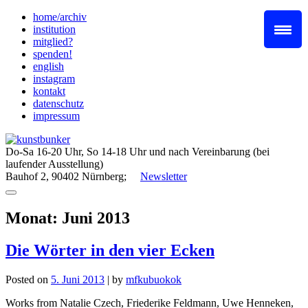
Skip
home/archiv
to
institution
content
mitglied?
spenden!
english
instagram
kontakt
datenschutz
impressum
Do-Sa 16-20 Uhr, So 14-18 Uhr und nach Vereinbarung (bei
laufender Ausstellung)
Bauhof 2, 90402 Nürnberg;
Newsletter
Monat:
Juni 2013
Die Wörter in den vier Ecken
Posted on
5. Juni 2013
|
by
mfkubuokok
Works from Natalie Czech, Friederike Feldmann, Uwe Henneken,