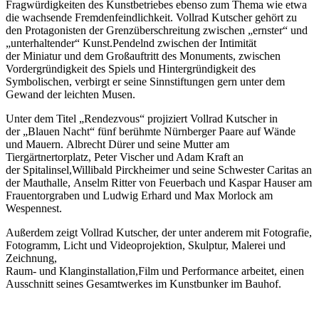
Fragwürdigkeiten des Kunstbetriebes ebenso zum Thema wie etwa
die wachsende Fremdenfeindlichkeit. Vollrad Kutscher gehört zu
den Protagonisten der Grenzüberschreitung zwischen „ernster“ und
„unterhaltender“ Kunst.Pendelnd zwischen der Intimität
der Miniatur und dem Großauftritt des Monuments, zwischen
Vordergründigkeit des Spiels und Hintergründigkeit des
Symbolischen, verbirgt er seine Sinnstiftungen gern unter dem
Gewand der leichten Musen.
Unter dem Titel „Rendezvous“ projiziert Vollrad Kutscher in
der „Blauen Nacht“ fünf berühmte Nürnberger Paare auf Wände
und Mauern. Albrecht Dürer und seine Mutter am
Tiergärtnertorplatz, Peter Vischer und Adam Kraft an
der Spitalinsel,Willibald Pirckheimer und seine Schwester Caritas an
der Mauthalle, Anselm Ritter von Feuerbach und Kaspar Hauser am
Frauentorgraben und Ludwig Erhard und Max Morlock am
Wespennest.
Außerdem zeigt Vollrad Kutscher, der unter anderem mit Fotografie,
Fotogramm, Licht und Videoprojektion, Skulptur, Malerei und
Zeichnung,
Raum- und Klanginstallation,Film und Performance arbeitet, einen
Ausschnitt seines Gesamtwerkes im Kunstbunker im Bauhof.