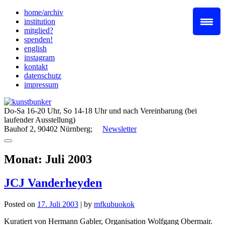
Skip
home/archiv
to
institution
content
mitglied?
spenden!
english
instagram
kontakt
datenschutz
impressum
Do-Sa 16-20 Uhr, So 14-18 Uhr und nach Vereinbarung (bei
laufender Ausstellung)
Bauhof 2, 90402 Nürnberg;
Newsletter
Monat:
Juli 2003
JCJ Vanderheyden
Posted on
17. Juli 2003
|
by
mfkubuokok
Kuratiert von Hermann Gabler, Organisation Wolfgang Obermair.