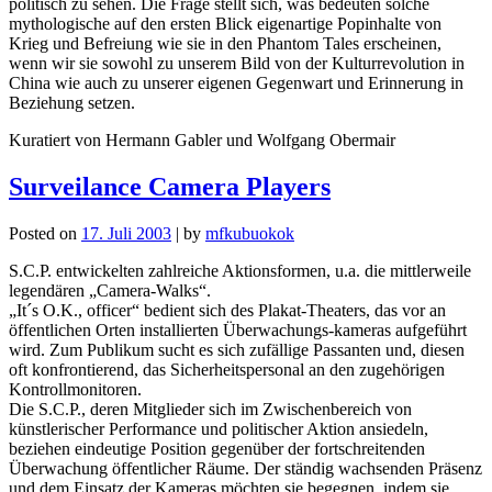
politisch zu sehen. Die Frage stellt sich, was bedeuten solche
mythologische auf den ersten Blick eigenartige Popinhalte von
Krieg und Befreiung wie sie in den Phantom Tales erscheinen,
wenn wir sie sowohl zu unserem Bild von der Kulturrevolution in
China wie auch zu unserer eigenen Gegenwart und Erinnerung in
Beziehung setzen.
Kuratiert von Hermann Gabler und Wolfgang Obermair
Surveilance Camera Players
Posted on
17. Juli 2003
|
by
mfkubuokok
S.C.P. entwickelten zahlreiche Aktionsformen, u.a. die mittlerweile
legendären „Camera-Walks“.
„It´s O.K., officer“ bedient sich des Plakat-Theaters, das vor an
öffentlichen Orten installierten Überwachungs-kameras aufgeführt
wird. Zum Publikum sucht es sich zufällige Passanten und, diesen
oft konfrontierend, das Sicherheitspersonal an den zugehörigen
Kontrollmonitoren.
Die S.C.P., deren Mitglieder sich im Zwischenbereich von
künstlerischer Performance und politischer Aktion ansiedeln,
beziehen eindeutige Position gegenüber der fortschreitenden
Überwachung öffentlicher Räume. Der ständig wachsenden Präsenz
und dem Einsatz der Kameras möchten sie begegnen, indem sie