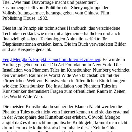
Titel „Wie man Diavorträge macht und präsentiert“,
zusammengestellt vom Politbüro der Shenyangtruppe der
Volksbefreiungsarmee, herausgegeben vom Chinese Film
Publishing House, 1982.
Dies ist im Prinzip ein technisches Handbuch, das verschiedene
Techniken erklärt, wie man mit allgemein erhältlichen und auch
finanziell günstigen Technologien Animationseffekte für
Diapräsentationen erzielen kann. Die im Buch verwendeten Bilder
sind als Beispiele gedacht.
Feng Mengbo´s Projekt ist auch im Internet zu sehen
. Es wurde in
Auftrag gegeben von der Dia Art Foundation in New York. Die
Installation von Phantom Tales im Kunstbunker, Nürnberg verbindet
den virtuellen Raum des World Wide Web buchstäblich mit der
körperlichen Welt von Kunstwerken in öffentlichen Einrichtungen
wie dem Kunstbunker. Die Installation von Phantom Tales im
Kunstbunker thematisiert Fragen zum öffentlichen Raum in Zeiten
des World Wide Web.
Die meisten Kunstbunkerbesucher der Blauen Nacht werden die
Phantom Tales noch nicht vom Internet kennen und sie das erste mal
in der Atmosphäre des Kunstbunkers erleben. Obwohl Mengbo
angibt daß es ihm nicht um politische Kritik geht, kommt man nicht
drum herum die kulturhistorischen Inhalte dieser Zeit in China