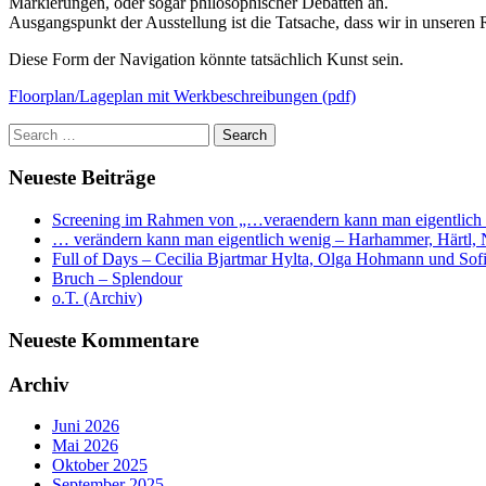
Markierungen, oder sogar philosophischer Debatten an.
Ausgangspunkt der Ausstellung ist die Tatsache, dass wir in unseren
Diese Form der Navigation könnte tatsächlich Kunst sein.
Floorplan/Lageplan mit Werkbeschreibungen (pdf)
Neueste Beiträge
Screening im Rahmen von „…veraendern kann man eigentlich
… verändern kann man eigentlich wenig – Harhammer, Härtl, N
Full of Days – Cecilia Bjartmar Hylta, Olga Hohmann und So
Bruch – Splendour
o.T. (Archiv)
Neueste Kommentare
Archiv
Juni 2026
Mai 2026
Oktober 2025
September 2025