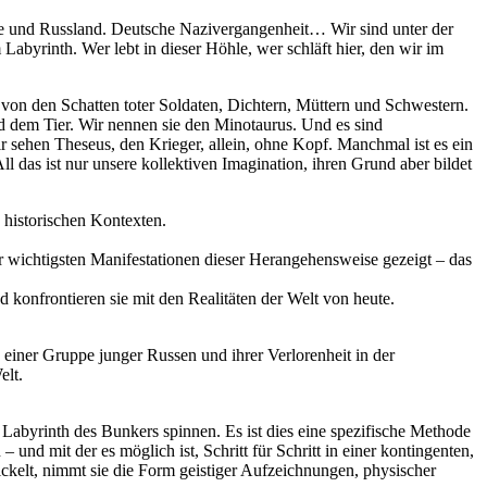
ne und Russland. Deutsche Nazivergangenheit… Wir sind unter der
abyrinth. Wer lebt in dieser Höhle, wer schläft hier, den wir im
 von den Schatten toter Soldaten, Dichtern, Müttern und Schwestern.
und dem Tier. Wir nennen sie den Minotaurus. Und es sind
r sehen Theseus, den Krieger, allein, ohne Kopf. Manchmal ist es ein
ll das ist nur unsere kollektiven Imagination, ihren Grund aber bildet
 historischen Kontexten.
r wichtigsten Manifestationen dieser Herangehensweise gezeigt – das
d konfrontieren sie mit den Realitäten der Welt von heute.
e einer Gruppe junger Russen und ihrer Verlorenheit in der
elt.
 Labyrinth des Bunkers spinnen. Es ist dies eine spezifische Methode
 mit der es möglich ist, Schritt für Schritt in einer kontingenten,
elt, nimmt sie die Form geistiger Aufzeichnungen, physischer