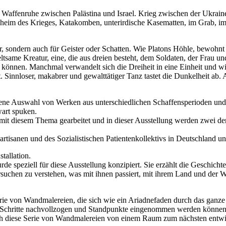
 Waffenruhe zwischen Palästina und Israel. Krieg zwischen der Ukrai
heim des Krieges, Katakomben, unterirdische Kasematten, im Grab, im L
r, sondern auch für Geister oder Schatten. Wie Platons Höhle, bewohnt
seltsame Kreatur, eine, die aus dreien besteht, dem Soldaten, der Frau 
 können. Manchmal verwandelt sich die Dreiheit in eine Einheit und wi
. Sinnloser, makabrer und gewalttätiger Tanz tastet die Dunkelheit ab. A
ogene Auswahl von Werken aus unterschiedlichen Schaffensperioden und
wart spuken.
 mit diesem Thema gearbeitet und in dieser Ausstellung werden zwei de
rtisanen und des Sozialistischen Patientenkollektivs in Deutschland un
tallation.
 speziell für diese Ausstellung konzipiert. Sie erzählt die Geschicht
rsuchen zu verstehen, was mit ihnen passiert, mit ihrem Land und der W
erie von Wandmalereien, die sich wie ein Ariadnefaden durch das ganze
chritte nachvollzogen und Standpunkte eingenommen werden können – und
h diese Serie von Wandmalereien von einem Raum zum nächsten entwick