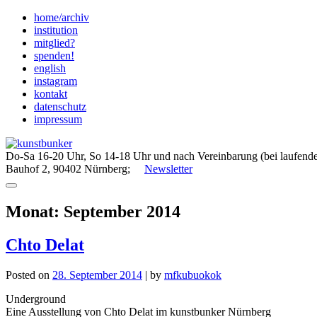
Skip
home/archiv
to
institution
content
mitglied?
spenden!
english
instagram
kontakt
datenschutz
impressum
Do-Sa 16-20 Uhr, So 14-18 Uhr und nach Vereinbarung (bei laufende
Bauhof 2, 90402 Nürnberg;
Newsletter
Monat:
September 2014
Chto Delat
Posted on
28. September 2014
|
by
mfkubuokok
Underground
Eine Ausstellung von Chto Delat im kunstbunker Nürnberg