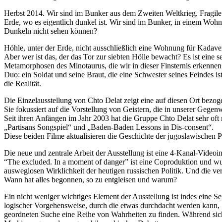
Herbst 2014. Wir sind im Bunker aus dem Zweiten Weltkrieg. Fragile
Erde, wo es eigentlich dunkel ist. Wir sind im Bunker, in einem Wohn
Dunkeln nicht sehen können?
Höhle, unter der Erde, nicht ausschließlich eine Wohnung für Kadave
Aber wer ist das, der das Tor zur siebten Hölle bewacht? Es ist eine 
Metamorphosen des Minotaurus, die wir in dieser Finsternis erkennen
Duo: ein Soldat und seine Braut, die eine Schwester seines Feindes ist
die Realität.
Die Einzelausstellung von Chto Delat zeigt eine auf diesen Ort bez
Sie fokussiert auf die Vorstellung von Geistern, die in unserer Gegen
Seit ihren Anfängen im Jahr 2003 hat die Gruppe Chto Delat sehr oft
„Partisans Songspiel“ und „Baden-Baden Lessons in Dis-consent“.
Diese beiden Filme aktualisieren die Geschichte der jugoslawischen Pa
Die neue und zentrale Arbeit der Ausstellung ist eine 4-Kanal-Videoins
“The excluded. In a moment of danger” ist eine Coproduktion und wurde
ausweglosen Wirklichkeit der heutigen russischen Politik. Und die ve
Wann hat alles begonnen, so zu entgleisen und warum?
Ein nicht weniger wichtiges Element der Ausstellung ist indes eine S
logischer Vorgehensweise, durch die etwas durchdacht werden kann, S
geordneten Suche eine Reihe von Wahrheiten zu finden. Während sic