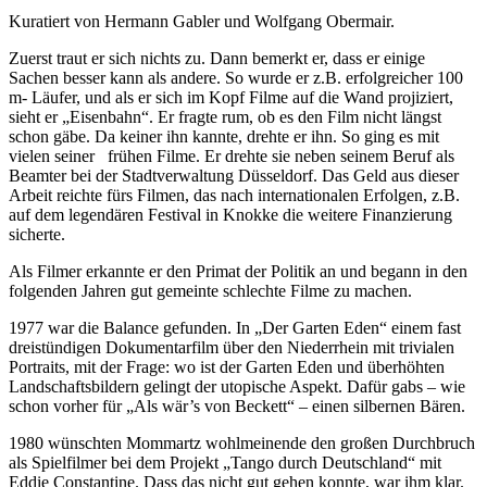
Kuratiert von Hermann Gabler und Wolfgang Obermair.
Zuerst traut er sich nichts zu. Dann bemerkt er, dass er einige
Sachen besser kann als andere. So wurde er z.B. erfolgreicher 100
m- Läufer, und als er sich im Kopf Filme auf die Wand projiziert,
sieht er „Eisenbahn“. Er fragte rum, ob es den Film nicht längst
schon gäbe. Da keiner ihn kannte, drehte er ihn. So ging es mit
vielen seiner frühen Filme. Er drehte sie neben seinem Beruf als
Beamter bei der Stadtverwaltung Düsseldorf. Das Geld aus dieser
Arbeit reichte fürs Filmen, das nach internationalen Erfolgen, z.B.
auf dem legendären Festival in Knokke die weitere Finanzierung
sicherte.
Als Filmer erkannte er den Primat der Politik an und begann in den
folgenden
Jahren gut gemeinte schlechte Filme zu machen.
1977 war die Balance gefunden. In „Der Garten Eden“ einem fast
dreistündigen Dokumentarfilm über den Niederrhein mit trivialen
Portraits, mit der Frage: wo ist der Garten Eden und überhöhten
Landschaftsbildern gelingt der utopische Aspekt. Dafür gabs – wie
schon vorher für „Als wär’s von Beckett“ – einen silbernen Bären.
1980 wünschten Mommartz wohlmeinende den großen Durchbruch
als Spielfilmer bei dem Projekt „Tango durch Deutschland“ mit
Eddie Constantine. Dass das nicht gut gehen konnte, war ihm klar.