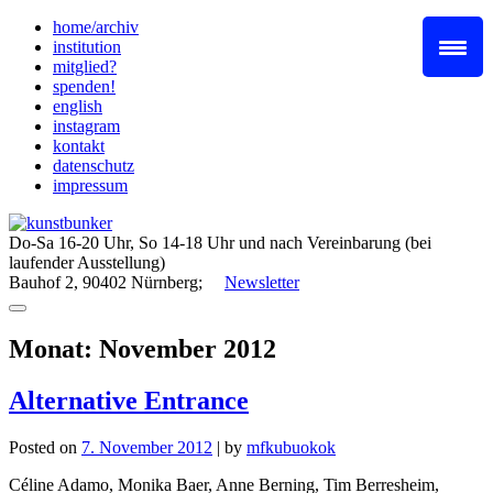
Skip
home/archiv
to
institution
content
mitglied?
spenden!
english
instagram
kontakt
datenschutz
impressum
Do-Sa 16-20 Uhr, So 14-18 Uhr und nach Vereinbarung (bei
laufender Ausstellung)
Bauhof 2, 90402 Nürnberg;
Newsletter
Monat:
November 2012
Alternative Entrance
Posted on
7. November 2012
|
by
mfkubuokok
Céline Adamo, Monika Baer, Anne Berning, Tim Berresheim,