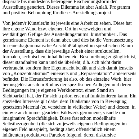
disparate bis mindestens heterogene Erscheinungsform der
Ausstellung generiert. Dieses Dilemma ist aber Anlaß, Programm
und positive Behauptung für dieses Ausstellungsprojekt.
Von jedem/r Künstler/in ist jeweils eine Arbeit zu sehen. Diese hat
ihre eigene Wand bzw. eigenen Ort im verzweigten und
weitläufigen Gefüge des Ausstellungsraums -kunstbunker-. Das
gemeinsame Element ist dann aber, und dies ist die Vorraussetzung
für eine diagrammatische Anschlußfähigkeit im spezifischen Raum
der Ausstellung, dass die jeweilige Arbeit einer strukturellen,
formalen, technischen, inhaltlichen etc. Beschreibung zugänglich ist,
dieser standhalten kann und sie überlebt, d.h. sich nicht darin
verbraucht, sondern ihre Eigenmacht behält und sich damit jenseits
von „Konzeptualismus“ einerseits und „Repräsentation“ andererseits
befindet. Die Herausforderung ist also, ob das einzelne Werk, hier
herausgelöst aus dem Radius der spezifischen Anliegen und deren
Bedingungen im je eigenen Werkkontext, einen Stand an
Sichtbarkeit hat, der für sich a priori erst mal funktionieren kann. Ein
spezielles Interesse gilt dabei dem Dualismus von in Bewegung
gesetztem Material (zu verstehen in vielfacher Weise) und dessen, in
ein wie auch immer geartetes Bildwerk geronnene, visuelle und
imaginative Sprachfähigkeit. Diese fast schon modellhafte
Selbstbezogenheit (die sich zu jeweils eigenen Bedingungen im
eigenen Feld ausspielt), bedingt aber, offensichtlich einem
inhärenten produktiven Paradox folgend, deren diskursive