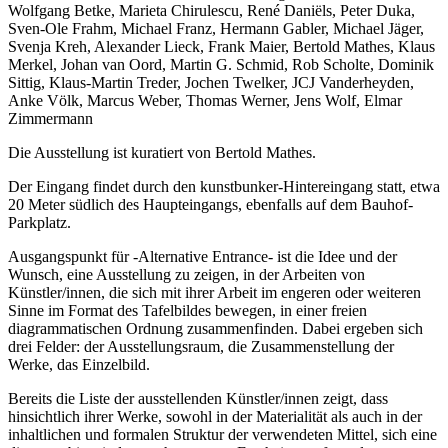
Wolfgang Betke, Marieta Chirulescu, René Daniëls, Peter Duka,
Sven-Ole Frahm, Michael Franz, Hermann Gabler, Michael Jäger,
Svenja Kreh, Alexander Lieck, Frank Maier, Bertold Mathes, Klaus
Merkel, Johan van Oord, Martin G. Schmid, Rob Scholte, Dominik
Sittig, Klaus-Martin Treder, Jochen Twelker, JCJ Vanderheyden,
Anke Völk, Marcus Weber, Thomas Werner, Jens Wolf, Elmar
Zimmermann
Die Ausstellung ist kuratiert von Bertold Mathes.
Der Eingang findet durch den kunstbunker-Hintereingang statt, etwa
20 Meter südlich des Haupteingangs, ebenfalls auf dem Bauhof-
Parkplatz.
Ausgangspunkt für -Alternative Entrance- ist die Idee und der
Wunsch, eine Ausstellung zu zeigen, in der Arbeiten von
Künstler/innen, die sich mit ihrer Arbeit im engeren oder weiteren
Sinne im Format des Tafelbildes bewegen, in einer freien
diagrammatischen Ordnung zusammenfinden. Dabei ergeben sich
drei Felder: der Ausstellungsraum, die Zusammenstellung der
Werke, das Einzelbild.
Bereits die Liste der ausstellenden Künstler/innen zeigt, dass
hinsichtlich ihrer Werke, sowohl in der Materialität als auch in der
inhaltlichen und formalen Struktur der verwendeten Mittel, sich eine