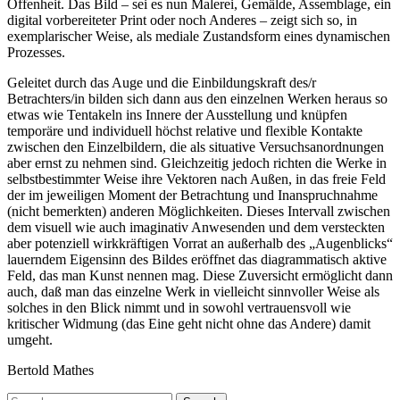
Offenheit. Das Bild – sei es nun Malerei, Gemälde, Assemblage, ein
digital vorbereiteter Print oder noch Anderes – zeigt sich so, in
exemplarischer Weise, als mediale Zustandsform eines dynamischen
Prozesses.
Geleitet durch das Auge und die Einbildungskraft des/r
Betrachters/in bilden sich dann aus den einzelnen Werken heraus so
etwas wie Tentakeln ins Innere der Ausstellung und knüpfen
temporäre und individuell höchst relative und flexible Kontakte
zwischen den Einzelbildern, die als situative Versuchsanordnungen
aber ernst zu nehmen sind. Gleichzeitig jedoch richten die Werke in
selbstbestimmter Weise ihre Vektoren nach Außen, in das freie Feld
der im jeweiligen Moment der Betrachtung und Inanspruchnahme
(nicht bemerkten) anderen Möglichkeiten. Dieses Intervall zwischen
dem visuell wie auch imaginativ Anwesenden und dem versteckten
aber potenziell wirkkräftigen Vorrat an außerhalb des „Augenblicks“
lauerndem Eigensinn des Bildes eröffnet das diagrammatisch aktive
Feld, das man Kunst nennen mag. Diese Zuversicht ermöglicht dann
auch, daß man das einzelne Werk in vielleicht sinnvoller Weise als
solches in den Blick nimmt und in sowohl vertrauensvoll wie
kritischer Widmung (das Eine geht nicht ohne das Andere) damit
umgeht.
Bertold Mathes