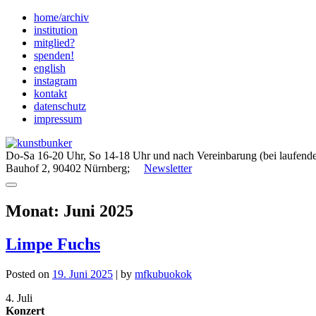
Skip
home/archiv
to
institution
content
mitglied?
spenden!
english
instagram
kontakt
datenschutz
impressum
Do-Sa 16-20 Uhr, So 14-18 Uhr und nach Vereinbarung (bei laufende
Bauhof 2, 90402 Nürnberg;
Newsletter
Monat:
Juni 2025
Limpe Fuchs
Posted on
19. Juni 2025
|
by
mfkubuokok
4. Juli
Konzert