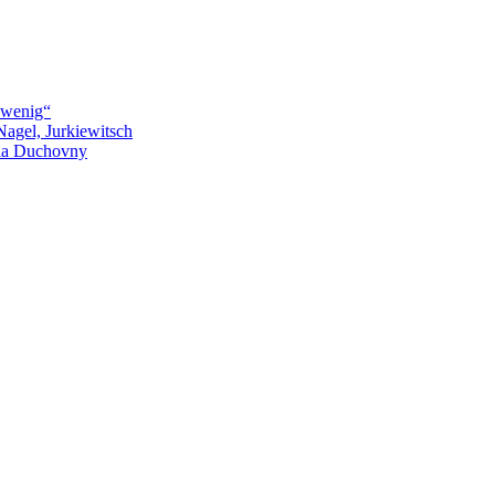
 wenig“
agel, Jurkiewitsch
fia Duchovny