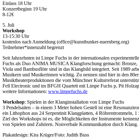
Einlass 18 Uhr
Konzertbeginn 19 Uhr
8-12€
5. Juli
Workshop
13-15:30 Uhr
kostenlos nach Anmeldung (office@kunstbunker-nuernberg.org)
Teilnehmer*innenzahl begrenzt
Seit Jahrzehnten ist Limpe Fuchs in der internationalen experiment
Fuchs als Duo ANIMA MUSICA Klangforschung gemacht: Bronze, Steine,
Viola und Bambusflöte sind in das Klangbild integriert. Seit 1989 arb
Musikern und Musikerinnen wichtig. Zu nennen sind hier in den 80er 
Musiktheaterproduktionen die vom Münchner Kulturreferat unterstützt 
Fell Electronic und im BFGH Quartett mit Limpe Fuchs p, Pit Holzap
weitere Informationen:
www.limpefuchs.de
Workshop
: Spielen in der Klanginstallation von Limpe Fuchs
3 Pendelsaiten – in einem 3 Meter hohen Gestell ist eine Resonanztro
ein Lithophon aus 24 Serpentinit Klangplatten, 4 Röhrentrommeln, 1
Ziel des Workshops ist es, die Möglichkeiten der Instrumente kennen
von Spielen und Zuhören. Nonverbale Kommunikation durch Klang.
Plakatdesign: Kira Krüger/Foto: Judith Buss