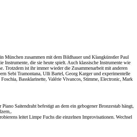
ium in München zusammen mit dem Bildhauer und Klangkünstler Paul
nstrumente, die sie heute spielt. Auch klassische Instrumente wie
isse. Trotzdem ist ihr immer wieder die Zusammenarbeit mit anderen
0ern Sebi Tramontana, Ulli Bartel, Georg Karger und experimentelle
 Foschia, Bassklarinette, Valérie Vivancos, Stimme, Electronic, Mark
er Piano Saitendraht befestigt an dem ein gebogener Bronzestab hängt,
zern,.
robierens leitet Limpe Fuchs die einzelnen Improvisationen. Wechsel