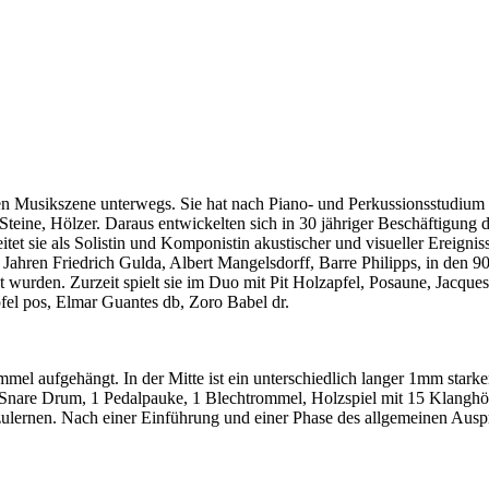
ellen Musikszene unterwegs. Sie hat nach Piano- und Perkussionsstud
 Hölzer. Daraus entwickelten sich in 30 jähriger Beschäftigung die I
eitet sie als Solistin und Komponistin akustischer und visueller Ereign
Jahren Friedrich Gulda, Albert Mangelsdorff, Barre Philipps, in den 9
wurden. Zurzeit spielt sie im Duo mit Pit Holzapfel, Posaune, Jacques
fel pos, Elmar Guantes db, Zoro Babel dr.
mmel aufgehängt. In der Mitte ist ein unterschiedlich langer 1mm stark
 Snare Drum, 1 Pedalpauke, 1 Blechtrommel, Holzspiel mit 15 Klanghöl
zulernen. Nach einer Einführung und einer Phase des allgemeinen Ausp