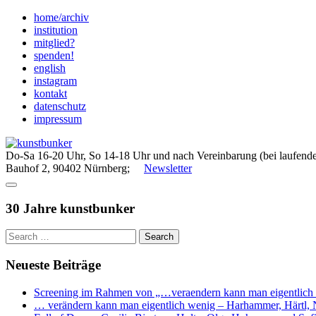
Skip
home/archiv
to
institution
content
mitglied?
spenden!
english
instagram
kontakt
datenschutz
impressum
Do-Sa 16-20 Uhr, So 14-18 Uhr und nach Vereinbarung (bei laufende
Bauhof 2, 90402 Nürnberg;
Newsletter
30 Jahre kunstbunker
Neueste Beiträge
Screening im Rahmen von „…veraendern kann man eigentlich
… verändern kann man eigentlich wenig – Harhammer, Härtl, N